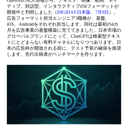
OpenAIの求人情報から、テキスト、画像、動画、ネイ
ティブ、対話型、インタラクティブの6フォーマットが
開発中と判明しました（
DIGIDAY日本版、7月9日
）。
広告フォーマット担当エンジニア3職種が、基盤、
iOS、Androidをそれぞれ担当します。同社は最初の4カ
月を広告事業の基盤構築に充ててきました。日本市場の
グローバルブランドにとって、ChatGPTは検索型テキス
トにとどまらない有料チャネルになりつつあります。日
本の広告枠が開放される前に、テスト予算の確保を推奨
します。先行出稿者がベンチマークを作ります。